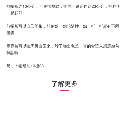
前帽簷約10公分，不會擋視線；後面一路延伸到23公分，把脖子
一起顧好
前帽簷可以自己塑形，想俐落一點想隨性一點，折一折就有不同
感覺
畢竟臉可以曬黑再白回來，脖子曬出色差，真的會讓人想罵幾句
幹話啊
尺寸：帽簷前10後23
了解更多