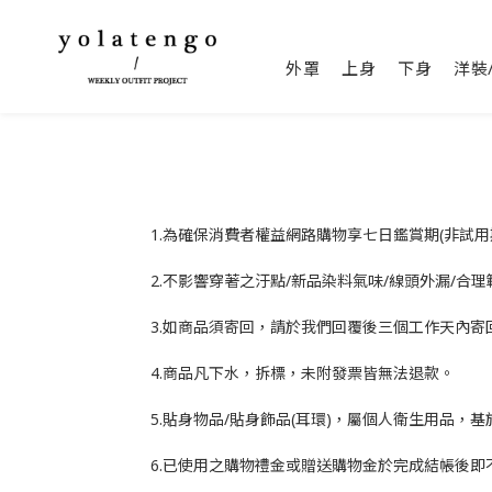
外罩
上身
下身
洋裝
1.為確保消費者權益網路購物享七日鑑賞期(非試
2.不影響穿著之汙點/新品染料氣味/線頭外漏/合
3.如商品須寄回，請於我們回覆後三個工作天內
4.商品凡下水，拆標，未附發票皆無法退款。
5.貼身物品/貼身飾品(耳環)，屬個人衛生用品
6.已使用之購物禮金或贈送購物金於完成結帳後