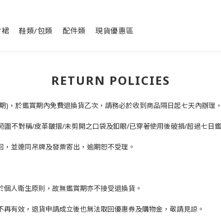
/裙
鞋類/包類
配件類
現貨優惠區
RETURN POLICIES
用期)，於鑑賞期內免費退換貨乙次，請務必於收到商品隔日起七天內辦理
理範圍不對稱/皮革皺摺/未剪開之口袋及釦眼/已穿著使用後破損/超過七日
寄回，並連同吊牌及發票寄出，逾期恕不受理。
，基於個人衛生原則，故無鑑賞期亦不接受退換貨。
即不再有效，退貨申請成立後也無法取回優惠券及購物金，敬請見諒。