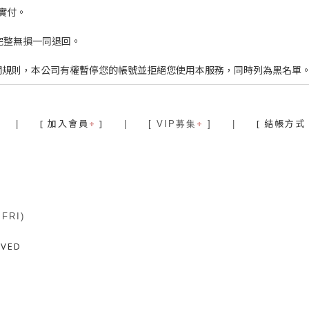
實付。
完整無損一同退回。
相關規則，本公司有權暫停您的帳號並拒絕您使用本服務，同時列為黑名單
[ 加入會員
+
]
+
[ 結帳方式
|
| [ VIP募集
]
|
～FRI)
RVED