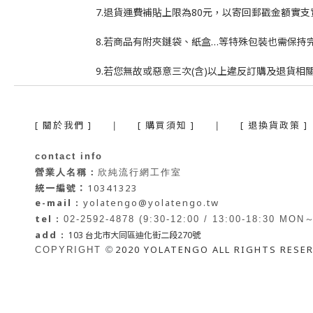
7.退貨運費補貼上限為80元，以寄回郵戳金額實支
8.若商品有附夾鏈袋、紙盒…等特殊包裝也需保持
9.若您無故或惡意三次(含)以上違反訂購及退貨
[ 關於我們 ]
[ 購買須知 ]
[ 退換貨政策 ]
|
|
contact info
營業人名稱：
欣純流行網工作室
統一編號：
10341323
e-mail :
yolatengo@yolatengo.tw
tel :
02-2592-4878 (9:30-12:00 / 13:00-18:30 MON
add :
103 台北市大同區迪化街二段270號
2020 YOLATENGO ALL RIGHTS RESE
©
COPYRIGHT