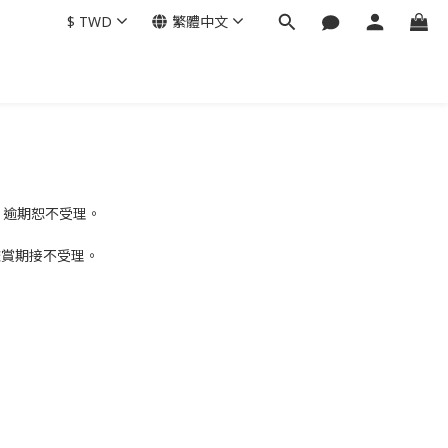
$
TWD
繁體中文
，逾期恕不受理。
鑑賞期接不受理。