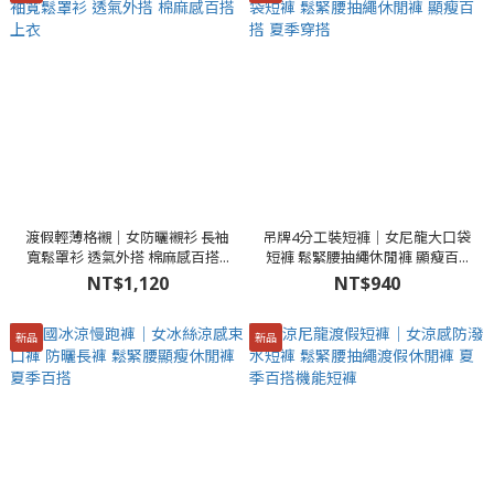
渡假輕薄格襯｜女防曬襯衫 長袖
吊牌4分工裝短褲｜女尼龍大口袋
寬鬆罩衫 透氣外搭 棉麻感百搭...
短褲 鬆緊腰抽繩休閒褲 顯瘦百...
NT$1,120
NT$940
新品
新品