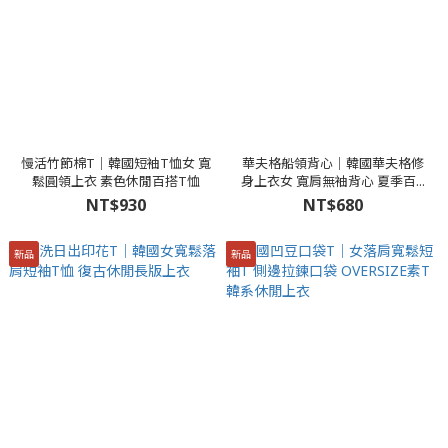
慢活竹節棉T｜韓國短袖T恤女 寬
華夫格船領背心｜韓國華夫格修
鬆圓領上衣 素色休閒百搭T恤
身上衣女 寬肩無袖背心 夏季百...
NT$930
NT$680
新品
新品