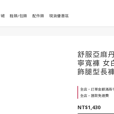
/裙
鞋類/包類
配件類
現貨優惠區
舒服亞麻
寧寬褲 女
飾腿型長
全店，訂單金額滿兩
全店，匯款免運費
NT$1,430