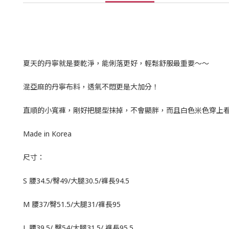
夏天的丹寧就是要乾淨，能俐落更好，輕鬆舒服最重要～～
混亞麻的丹寧布料，透氣不悶更是大加分！
直順的小寬褲，剛好把腿型抹掉，不會顯胖，而且白色米色穿上
Made in Korea
尺寸：
S 腰34.5/臀49/大腿30.5/褲長94.5
M 腰37/臀51.5/大腿31/褲長95
L 腰39.5/ 臀54/大腿31.5/ 褲長95.5