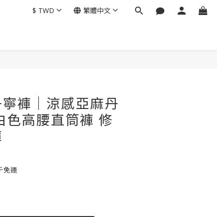
$
TWD
繁體中文
丹寧褲｜涼感亞麻丹
白色高腰直筒褲 修
褲
千免運