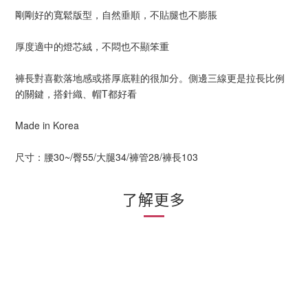
剛剛好的寬鬆版型，自然垂順，不貼腿也不膨脹
厚度適中的燈芯絨，不悶也不顯笨重
褲長對喜歡落地感或搭厚底鞋的很加分。側邊三線更是拉長比例
的關鍵，搭針織、帽T都好看
Made in Korea
尺寸：腰30~/臀55/大腿34/褲管28/褲長103
了解更多