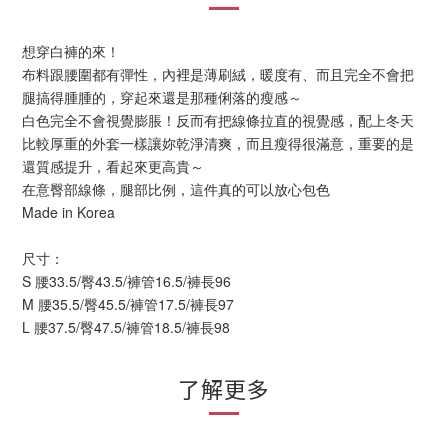
想穿白褲的來！
布料跟腰圍都有彈性，內裡是薄刷絨，暖度有、而且完全不會把
腿搞得腫腫的，穿起來還是那種俐落的瘦感～
白色完全不會視覺膨脹！反而有把線條拉直的視覺感，配上冬天
比較厚重的外套一樣讓妳乾淨清爽，而且瘦得很滿意，重要的是
還質感提升，看起來更高貴～
在意臀部線條，腿部比例，這件真的可以放心包色
Made in Korea
尺寸：
S 腰33.5/臀43.5/褲管16.5/褲長96
M 腰35.5/臀45.5/褲管17.5/褲長97
L 腰37.5/臀47.5/褲管18.5/褲長98
了解更多