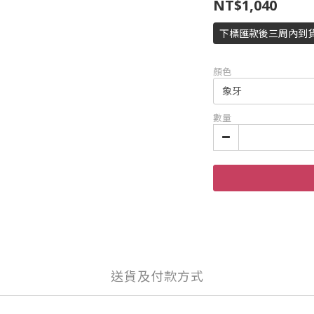
NT$1,040
下標匯款後三周內到
顏色
數量
送貨及付款方式