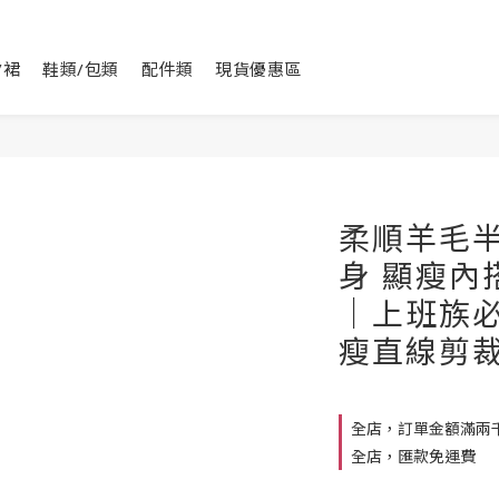
/裙
鞋類/包類
配件類
現貨優惠區
柔順羊毛
身 顯瘦內
｜上班族必
瘦直線剪
全店，訂單金額滿兩
全店，匯款免運費