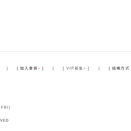
[ 加入會員
+
]
+
[ 結帳方式
|
| [ VIP募集
]
|
～FRI)
RVED