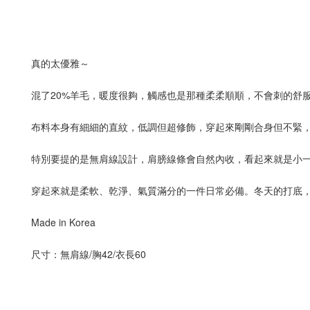
真的太優雅～
混了20%羊毛，暖度很夠，觸感也是那種柔柔順順，不會刺的舒
布料本身有細細的直紋，低調但超修飾，穿起來剛剛合身但不緊
特別要提的是無肩線設計，肩膀線條會自然內收，看起來就是小
穿起來就是柔軟、乾淨、氣質滿分的一件日常必備。冬天的打底
Made in Korea
尺寸：無肩線/胸42/衣長60