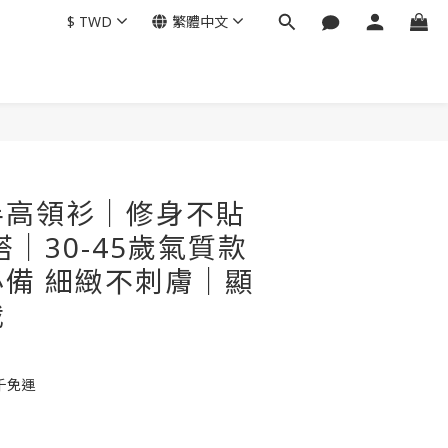
$
TWD
繁體中文
半高領衫｜修身不貼
搭｜30-45歲氣質款
備 細緻不刺膚｜顯
裁
千免運