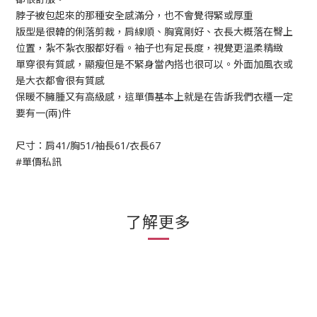
脖子被包起來的那種安全感滿分，也不會覺得緊或厚重
版型是很韓的俐落剪裁，肩線順、胸寬剛好、衣長大概落在臀上
位置，紮不紮衣服都好看。袖子也有足長度，視覺更溫柔精緻
單穿很有質感，顯瘦但是不緊身當內搭也很可以。外面加風衣或
是大衣都會很有質感
保暖不臃腫又有高級感，這單價基本上就是在告訴我們衣櫃一定
要有一(兩)件
尺寸：肩41/胸51/袖長61/衣長67
#單價私訊
了解更多